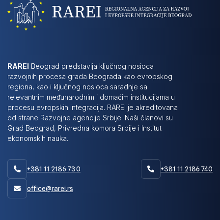
RAREI
Beograd predstavlja ključnog nosioca
razvojnih procesa grada Beograda kao evropskog
regiona, kao i ključnog nosioca saradnje sa
relevantnim međunarodnim i domaćim institucijama u
procesu evropskih integracija. RAREI je akreditovana
od strane Razvojne agencije Srbije. Naši članovi su
Grad Beograd, Privredna komora Srbije i Institut
ekonomskih nauka.
+381 11 2186 730
+381 11 2186 740


office@rarei.rs
