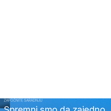
ZAPOČNITE SARADNJU
Spremni smo da zajedno