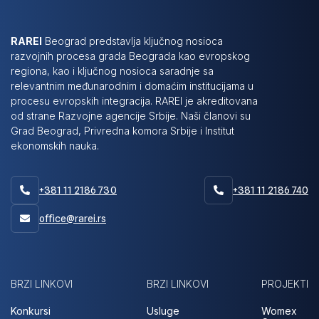
RAREI
Beograd predstavlja ključnog nosioca
razvojnih procesa grada Beograda kao evropskog
regiona, kao i ključnog nosioca saradnje sa
relevantnim međunarodnim i domaćim institucijama u
procesu evropskih integracija. RAREI je akreditovana
od strane Razvojne agencije Srbije. Naši članovi su
Grad Beograd, Privredna komora Srbije i Institut
ekonomskih nauka.
+381 11 2186 730
+381 11 2186 740


office@rarei.rs

BRZI LINKOVI
BRZI LINKOVI
PROJEKTI
Konkursi
Usluge
Womex