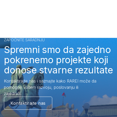
ZAPOČNITE SARADNJU
Spremni smo da zajedno
pokrenemo projekte koji
donose stvarne rezultate
Kontaktirajte nas i saznajte kako RAREI može da
pomogne vašem razvoju, poslovanju ili
zajednici.
Kontaktirajte nas