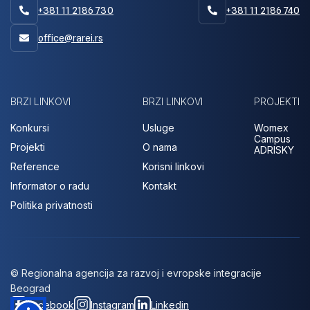
+381 11 2186 730
+381 11 2186 740


office@rarei.rs

BRZI LINKOVI
BRZI LINKOVI
PROJEKTI
Konkursi
Usluge
Womex
Campus
Projekti
O nama
ADRISKY
Reference
Korisni linkovi
Informator o radu
Kontakt
Politika privatnosti
© Regionalna agencija za razvoj i evropske integracije
Beograd
Facebook
Instagram
Linkedin