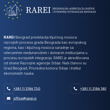
RAREI
Beograd predstavlja ključnog nosioca
razvojnih procesa grada Beograda kao evropskog
regiona, kao i ključnog nosioca saradnje sa
relevantnim međunarodnim i domaćim institucijama u
procesu evropskih integracija. RAREI je akreditovana
od strane Razvojne agencije Srbije. Naši članovi su
Grad Beograd, Privredna komora Srbije i Institut
ekonomskih nauka.
+381 11 2186 730
+381 11 2186 740


office@rarei.rs
