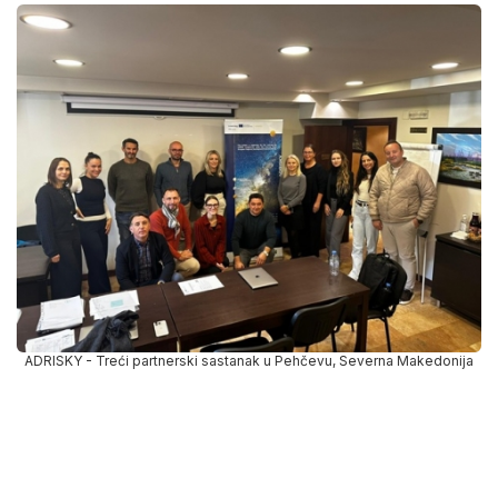
ADRISKY - Treći partnerski sastanak u Pehčevu, Severna Makedonija